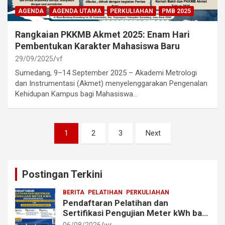
AGENDA
AGENDA UTAMA
PERKULIAHAN
PMB 2025
Rangkaian PKKMB Akmet 2025: Enam Hari
Pembentukan Karakter Mahasiswa Baru
29/09/2025
vf
Sumedang, 9–14 September 2025 – Akademi Metrologi
dan Instrumentasi (Akmet) menyelenggarakan Pengenalan
Kehidupan Kampus bagi Mahasiswa…
Posts
1
2
3
Next
pagination
Postingan Terkini
BERITA
PELATIHAN
PERKULIAHAN
Pendaftaran Pelatihan dan
Sertifikasi Pengujian Meter kWh bagi
Mahasiswa dan Alumni Akmet