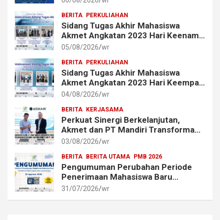
06/08/2026
wr
BERITA
PERKULIAHAN
Sidang Tugas Akhir Mahasiswa
Akmet Angkatan 2023 Hari Keenam
Berlangsung Lancar
05/08/2026
wr
BERITA
PERKULIAHAN
Sidang Tugas Akhir Mahasiswa
Akmet Angkatan 2023 Hari Keempat
dan Kelima Berlangsung Lancar
04/08/2026
wr
BERITA
KERJASAMA
Perkuat Sinergi Berkelanjutan,
Akmet dan PT Mandiri Transforma
Global (MTG) Resmi Perpanjang
03/08/2026
wr
Perjanjian Kerja Sama
BERITA
BERITA UTAMA
PMB 2026
Pengumuman Perubahan Periode
Penerimaan Mahasiswa Baru
Akademi Metrologi dan
31/07/2026
wr
Instrumentasi Tahun 2026