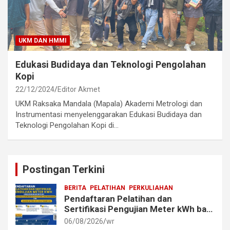
UKM DAN HMMI
Edukasi Budidaya dan Teknologi Pengolahan
Kopi
22/12/2024
Editor Akmet
UKM Raksaka Mandala (Mapala) Akademi Metrologi dan
Instrumentasi menyelenggarakan Edukasi Budidaya dan
Teknologi Pengolahan Kopi di…
Postingan Terkini
BERITA
PELATIHAN
PERKULIAHAN
Pendaftaran Pelatihan dan
Sertifikasi Pengujian Meter kWh bagi
Mahasiswa dan Alumni Akmet
06/08/2026
wr