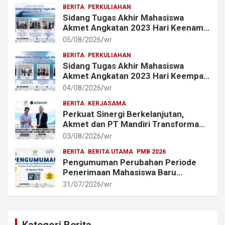
BERITA
PERKULIAHAN
Sidang Tugas Akhir Mahasiswa
Akmet Angkatan 2023 Hari Keenam
Berlangsung Lancar
05/08/2026
wr
BERITA
PERKULIAHAN
Sidang Tugas Akhir Mahasiswa
Akmet Angkatan 2023 Hari Keempat
dan Kelima Berlangsung Lancar
04/08/2026
wr
BERITA
KERJASAMA
Perkuat Sinergi Berkelanjutan,
Akmet dan PT Mandiri Transforma
Global (MTG) Resmi Perpanjang
03/08/2026
wr
Perjanjian Kerja Sama
BERITA
BERITA UTAMA
PMB 2026
Pengumuman Perubahan Periode
Penerimaan Mahasiswa Baru
Akademi Metrologi dan
31/07/2026
wr
Instrumentasi Tahun 2026
Kategori Berita