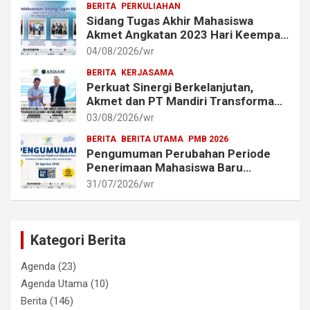
BERITA
PERKULIAHAN
Sidang Tugas Akhir Mahasiswa
Akmet Angkatan 2023 Hari Keempat
dan Kelima Berlangsung Lancar
04/08/2026
wr
BERITA
KERJASAMA
Perkuat Sinergi Berkelanjutan,
Akmet dan PT Mandiri Transforma
Global (MTG) Resmi Perpanjang
03/08/2026
wr
Perjanjian Kerja Sama
BERITA
BERITA UTAMA
PMB 2026
Pengumuman Perubahan Periode
Penerimaan Mahasiswa Baru
Akademi Metrologi dan
31/07/2026
wr
Instrumentasi Tahun 2026
Kategori Berita
Agenda
(23)
Agenda Utama
(10)
Berita
(146)