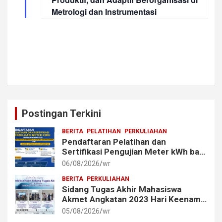
r
i
o
e
Metrologi dan Instrumentasi
d
e
n
w
s
N
a
v
Postingan Terkini
i
g
BERITA
PELATIHAN
PERKULIAHAN
Pendaftaran Pelatihan dan
a
Sertifikasi Pengujian Meter kWh bagi
t
Mahasiswa dan Alumni Akmet
06/08/2026
wr
i
BERITA
PERKULIAHAN
Sidang Tugas Akhir Mahasiswa
o
Akmet Angkatan 2023 Hari Keenam
n
Berlangsung Lancar
05/08/2026
wr