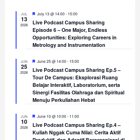
e
e
t
l
c
n
e
n
h
F
July 13 @ 14:00
-
15:00
JUL
c
t
13
e
t
Live Podcast Campus Sharing
t
a
2026
V
t
Episode 6 – One Major, Endless
d
s
u
i
a
Opportunities: Exploring Careers in
r
S
t
e
Metrology and Instrumentation
e
d
e
e
w
.
F
a
June 25 @ 14:00
-
15:00
JUN
s
25
e
Live Podcast Campus Sharing Ep.5 –
a
r
N
2026
t
Tour De Campus: Eksplorasi Ruang
a
u
c
Belajar Interaktif, Laboratorium, serta
r
v
e
h
Sinergi Fasilitas Olahraga dan Spiritual
d
i
Menuju Perkuliahan Hebat
a
g
n
F
June 10 @ 10:00
-
11:00
JUN
a
10
e
d
Live Podcast Campus Sharing Ep.4 –
a
t
2026
t
V
Kuliah Nggak Cuma Nilai: Cerita Aktif
i
u
Produktif, dan Adaptif Berorganisasi di