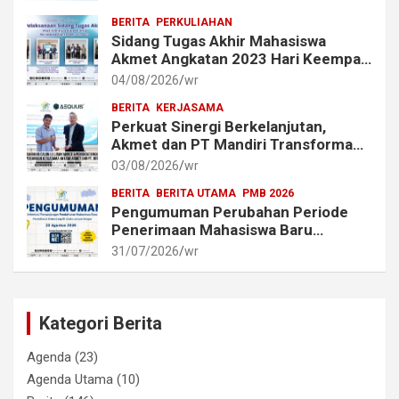
BERITA
PERKULIAHAN
Sidang Tugas Akhir Mahasiswa
Akmet Angkatan 2023 Hari Keempat
dan Kelima Berlangsung Lancar
04/08/2026
wr
BERITA
KERJASAMA
Perkuat Sinergi Berkelanjutan,
Akmet dan PT Mandiri Transforma
Global (MTG) Resmi Perpanjang
03/08/2026
wr
Perjanjian Kerja Sama
BERITA
BERITA UTAMA
PMB 2026
Pengumuman Perubahan Periode
Penerimaan Mahasiswa Baru
Akademi Metrologi dan
31/07/2026
wr
Instrumentasi Tahun 2026
Kategori Berita
Agenda
(23)
Agenda Utama
(10)