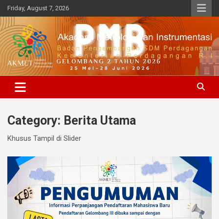
Skip
Friday, August 7, 2026
to
content
BPSDMP, Kementerian Perdagangan R.I
Akademi Metrologi dan
Instrumenasi
Category:
Berita Utama
Khusus Tampil di Slider