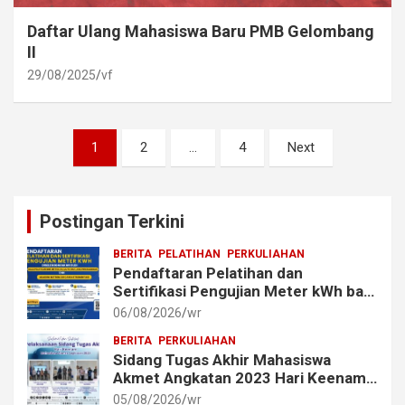
Daftar Ulang Mahasiswa Baru PMB Gelombang
II
29/08/2025
vf
Posts
1
2
…
4
Next
pagination
Postingan Terkini
BERITA
PELATIHAN
PERKULIAHAN
Pendaftaran Pelatihan dan
Sertifikasi Pengujian Meter kWh bagi
Mahasiswa dan Alumni Akmet
06/08/2026
wr
BERITA
PERKULIAHAN
Sidang Tugas Akhir Mahasiswa
Akmet Angkatan 2023 Hari Keenam
Berlangsung Lancar
05/08/2026
wr