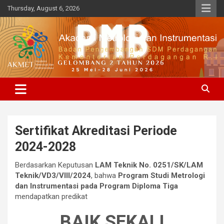
Skip
Thursday, August 6, 2026
to
content
BPSDMP, Kementerian Perdagangan R.I
Akademi Metrologi dan
Instrumenasi
Sertifikat Akreditasi Periode
2024-2028
Berdasarkan Keputusan
LAM Teknik No. 0251/SK/LAM
Teknik/VD3/VIII/2024
, bahwa
Program Studi Metrologi
dan Instrumentasi pada Program Diploma Tiga
mendapatkan predikat
BAIK SEKALI