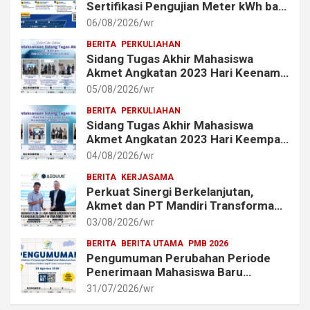
Sertifikasi Pengujian Meter kWh bagi
Mahasiswa dan Alumni Akmet
06/08/2026
wr
BERITA
PERKULIAHAN
Sidang Tugas Akhir Mahasiswa
Akmet Angkatan 2023 Hari Keenam
Berlangsung Lancar
05/08/2026
wr
BERITA
PERKULIAHAN
Sidang Tugas Akhir Mahasiswa
Akmet Angkatan 2023 Hari Keempat
dan Kelima Berlangsung Lancar
04/08/2026
wr
BERITA
KERJASAMA
Perkuat Sinergi Berkelanjutan,
Akmet dan PT Mandiri Transforma
Global (MTG) Resmi Perpanjang
03/08/2026
wr
Perjanjian Kerja Sama
BERITA
BERITA UTAMA
PMB 2026
Pengumuman Perubahan Periode
Penerimaan Mahasiswa Baru
Akademi Metrologi dan
31/07/2026
wr
Instrumentasi Tahun 2026