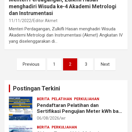
menghadiri Wisuda ke-4 Akademi Metrologi
dan Instrumentasi
11/11/2022
Editor Akmet
Menteri Perdagangan, Zulkifli Hasan menghadiri Wisuda
Akademi Metrologi dan Instrumentasi (Akmet) Angkatan IV
yang diselenggarakan di…
Posts
Previous
1
2
3
Next
pagination
Postingan Terkini
BERITA
PELATIHAN
PERKULIAHAN
Pendaftaran Pelatihan dan
Sertifikasi Pengujian Meter kWh bagi
Mahasiswa dan Alumni Akmet
06/08/2026
wr
BERITA
PERKULIAHAN