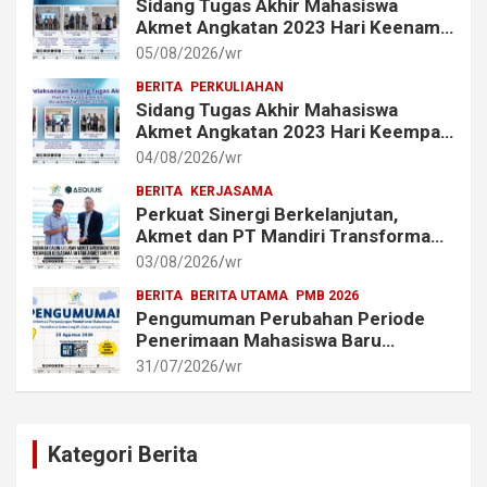
Sidang Tugas Akhir Mahasiswa
Akmet Angkatan 2023 Hari Keenam
Berlangsung Lancar
05/08/2026
wr
BERITA
PERKULIAHAN
Sidang Tugas Akhir Mahasiswa
Akmet Angkatan 2023 Hari Keempat
dan Kelima Berlangsung Lancar
04/08/2026
wr
BERITA
KERJASAMA
Perkuat Sinergi Berkelanjutan,
Akmet dan PT Mandiri Transforma
Global (MTG) Resmi Perpanjang
03/08/2026
wr
Perjanjian Kerja Sama
BERITA
BERITA UTAMA
PMB 2026
Pengumuman Perubahan Periode
Penerimaan Mahasiswa Baru
Akademi Metrologi dan
31/07/2026
wr
Instrumentasi Tahun 2026
Kategori Berita