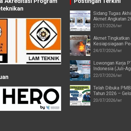
 Akreditasi Program
Postingan Terkini
eteknikan
Sidang Tugas Akh
Akmet Angkatan 2
Ketiga Berlangsun
27/07/2026
wr
Akmet Tingkatkan
Kesiapsiagaan Pe
melalui Simulasi 
24/07/2026
wr
Alat Pemadam Api
(APAR)
Lowongan Kerja P
Indonesia (Juli-A
22/07/2026
wr
uan
Telah Dibuka PMB
Tahun 2026 – Gelo
20/07/2026
wr