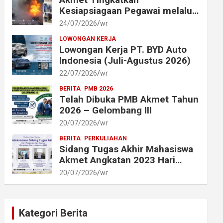
Kesiapsiagaan Pegawai melalui
Simulasi Penggunaan Alat
24/07/2026
wr
Pemadam Api Ringan (APAR)
LOWONGAN KERJA
Lowongan Kerja PT. BYD Auto
Indonesia (Juli-Agustus 2026)
22/07/2026
wr
BERITA
PMB 2026
Telah Dibuka PMB Akmet Tahun
2026 – Gelombang III
20/07/2026
wr
BERITA
PERKULIAHAN
Sidang Tugas Akhir Mahasiswa
Akmet Angkatan 2023 Hari
Pertama dan Kedua
20/07/2026
wr
Berlangsung Lancar
Kategori Berita