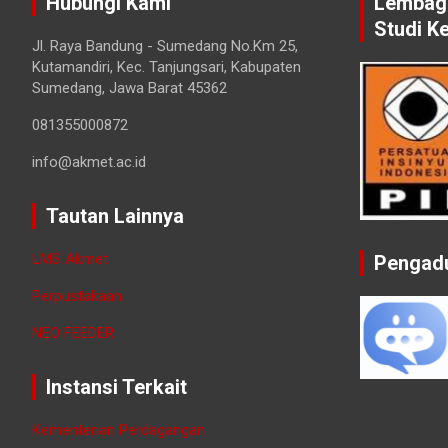
Hubungi Kami
Lembaga
Studi K
Jl. Raya Bandung - Sumedang No.Km 25,
Kutamandiri, Kec. Tanjungsari, Kabupaten
Sumedang, Jawa Barat 45362
081355000872
info@akmet.ac.id
Tautan Lainnya
LMS Akmet
Pengad
Perpustakaan
NEO FEEDER
Instansi Terkait
Kementerian Perdagangan