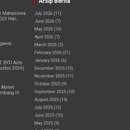
Arsip Berita
ir Mahasiswa
July 2026
(11)
023 Hari
June 2026
(7)
g Lancar
May 2026
(10)
April 2026
(7)
gawai
March 2026
(3)
Penggunaan
February 2026
(21)
 Ringan
January 2026
(6)
T. BYD Auto
gustus 2026)
December 2025
(10)
November 2025
(11)
October 2025
(9)
 Akmet
September 2025
(10)
mbang III
August 2025
(14)
July 2025
(12)
June 2025
(10)
May 2025
(9)