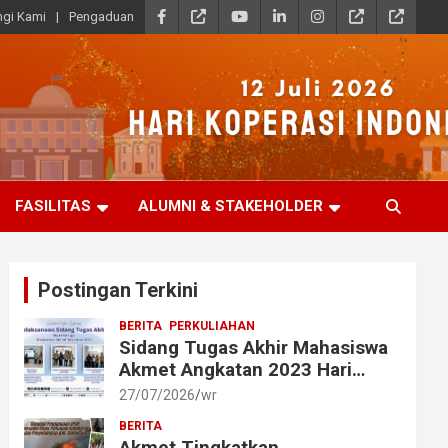
gi Kami
Pengaduan
FASILITAS
ALUMNI & STAKEHOLDER
Postingan Terkini
BERITA
PERKULIAHAN
Sidang Tugas Akhir Mahasiswa
Akmet Angkatan 2023 Hari
Ketiga Berlangsung Lancar
27/07/2026
wr
BERITA
Akmet Tingkatkan