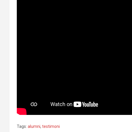
Tags:
alumni
,
testimoni