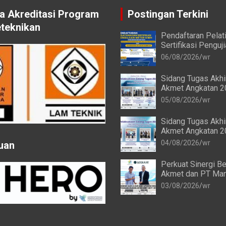
 Akreditasi Program
Postingan Terkini
eteknikan
Pendaftaran Pelat
Sertifikasi Penguj
kWh bagi Mahasis
06/08/2026
wr
Alumni Akmet
Sidang Tugas Akh
Akmet Angkatan 2
Keenam Berlangsu
05/08/2026
wr
Sidang Tugas Akh
Akmet Angkatan 2
Keempat dan Keli
04/08/2026
wr
uan
Berlangsung Lanc
Perkuat Sinergi Be
Akmet dan PT Man
Transforma Global
03/08/2026
wr
Resmi Perpanjang 
Kerja Sama