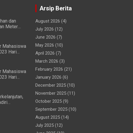
Arsip Berita
ihan dan
August 2026
(4)
ian Meter
July 2026
(12)
wa dan
June 2026
(7)
May 2026
(10)
ir Mahasiswa
023 Hari
April 2026
(7)
ng Lancar
March 2026
(3)
February 2026
(21)
ir Mahasiswa
023 Hari
January 2026
(6)
ma
December 2025
(10)
ar
November 2025
(11)
rkelanjutan,
October 2025
(9)
diri
 (MTG)
September 2025
(10)
Perjanjian
August 2025
(14)
July 2025
(12)