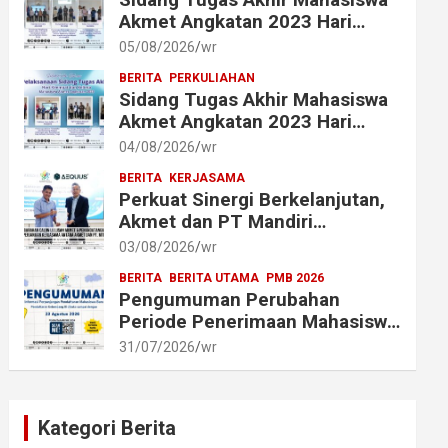
Akmet Angkatan 2023 Hari
Keenam Berlangsung Lancar
05/08/2026
wr
BERITA
PERKULIAHAN
Sidang Tugas Akhir Mahasiswa
Akmet Angkatan 2023 Hari
Keempat dan Kelima
04/08/2026
wr
Berlangsung Lancar
BERITA
KERJASAMA
Perkuat Sinergi Berkelanjutan,
Akmet dan PT Mandiri
Transforma Global (MTG)
03/08/2026
wr
Resmi Perpanjang Perjanjian
BERITA
BERITA UTAMA
PMB 2026
Kerja Sama
Pengumuman Perubahan
Periode Penerimaan Mahasiswa
Baru Akademi Metrologi dan
31/07/2026
wr
Instrumentasi Tahun 2026
Kategori Berita