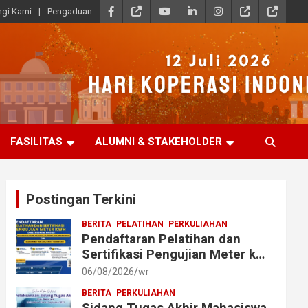
gi Kami
Pengaduan
FASILITAS
ALUMNI & STAKEHOLDER
Postingan Terkini
BERITA
PELATIHAN
PERKULIAHAN
Pendaftaran Pelatihan dan
Sertifikasi Pengujian Meter kWh
bagi Mahasiswa dan Alumni
06/08/2026
wr
Akmet
BERITA
PERKULIAHAN
Sidang Tugas Akhir Mahasiswa