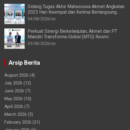
Sidang Tugas Akhir Mahasiswa Akmet Angkatan
2023 Hari Keempat dan Kelima Berlangsung
Lancar
04/08/2026
wr
Perkuat Sinergi Berkelanjutan, Akmet dan PT
Mandiri Transforma Global (MTG) Resmi
Perpanjang Perjanjian Kerja Sama
03/08/2026
wr
Arsip Berita
August 2026
(4)
July 2026
(12)
June 2026
(7)
May 2026
(10)
April 2026
(7)
March 2026
(3)
February 2026
(21)
January 2026
(6)