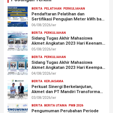
BERITA
PELATIHAN
PERKULIAHAN
Pendaftaran Pelatihan dan
Sertifikasi Pengujian Meter kWh bagi
Mahasiswa dan Alumni Akmet
06/08/2026
wr
BERITA
PERKULIAHAN
Sidang Tugas Akhir Mahasiswa
Akmet Angkatan 2023 Hari Keenam
Berlangsung Lancar
05/08/2026
wr
BERITA
PERKULIAHAN
Sidang Tugas Akhir Mahasiswa
Akmet Angkatan 2023 Hari Keempat
dan Kelima Berlangsung Lancar
04/08/2026
wr
BERITA
KERJASAMA
Perkuat Sinergi Berkelanjutan,
Akmet dan PT Mandiri Transforma
Global (MTG) Resmi Perpanjang
03/08/2026
wr
Perjanjian Kerja Sama
BERITA
BERITA UTAMA
PMB 2026
Pengumuman Perubahan Periode