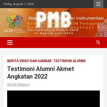
Skip
Friday, August 7, 2026
to
content
BPSDMP, Kementerian Perdagangan R.I
Akademi Metrologi dan
Instrumenasi
BERITA VIDEO DAN GAMBAR
TESTIMONI ALUMNI
Testimoni Alumni Akmet
Angkatan 2022
06/02/2026
vf