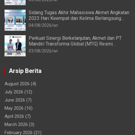
Sidang Tugas Akhir Mahasiswa Akmet Angkatan
2023 Hari Keempat dan Kelima Berlangsung
Lancar
04/08/2026
wr
Perkuat Sinergi Berkelanjutan, Akmet dan PT
Mandiri Transforma Global (MTG) Resmi
Perpanjang Perjanjian Kerja Sama
03/08/2026
wr
Arsip Berita
August 2026
(4)
July 2026
(12)
June 2026
(7)
May 2026
(10)
April 2026
(7)
March 2026
(3)
February 2026
(21)