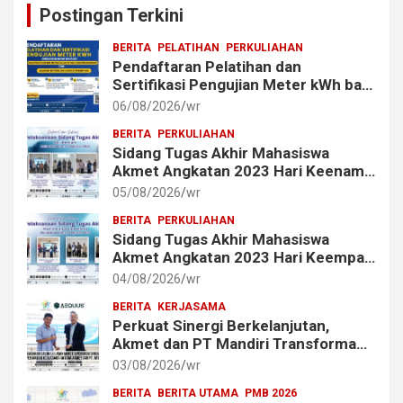
Postingan Terkini
BERITA
PELATIHAN
PERKULIAHAN
Pendaftaran Pelatihan dan
Sertifikasi Pengujian Meter kWh bagi
Mahasiswa dan Alumni Akmet
06/08/2026
wr
BERITA
PERKULIAHAN
Sidang Tugas Akhir Mahasiswa
Akmet Angkatan 2023 Hari Keenam
Berlangsung Lancar
05/08/2026
wr
BERITA
PERKULIAHAN
Sidang Tugas Akhir Mahasiswa
Akmet Angkatan 2023 Hari Keempat
dan Kelima Berlangsung Lancar
04/08/2026
wr
BERITA
KERJASAMA
Perkuat Sinergi Berkelanjutan,
Akmet dan PT Mandiri Transforma
Global (MTG) Resmi Perpanjang
03/08/2026
wr
Perjanjian Kerja Sama
BERITA
BERITA UTAMA
PMB 2026