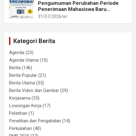
Pengumuman Perubahan Periode
Penerimaan Mahasiswa Baru
Akademi Metrologi dan
31/07/2026
wr
Instrumentasi Tahun 2026
Kategori Berita
Agenda
(23)
Agenda Utama
(10)
Berita
(146)
Berita Popular
(21)
Berita Utama
(35)
Berita Video dan Gambar
(29)
Kerjasama
(35)
Lowongan Kerja
(17)
Pelatihan
(1)
Penelitian dan Pengabdian
(14)
Perkuliahan
(40)
PMB 2025
(27)