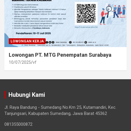
LOWONGAN KERJA
Lowongan PT. MTG Penempatan Surabaya
10/07/2025
vf
Hubungi Kami
Jl. Raya Bandung - Sumedang No.Km 25, Kutamandiri, Kec.
Tanjungsari, Kabupaten Sumedang, Jawa Barat 45362
081355000872