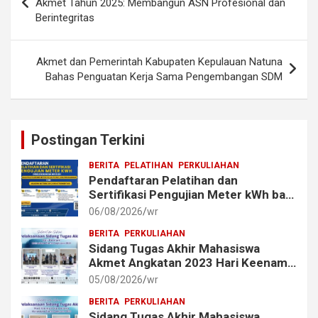
Akmet Tahun 2025: Membangun ASN Profesional dan
Berintegritas
Akmet dan Pemerintah Kabupaten Kepulauan Natuna
Bahas Penguatan Kerja Sama Pengembangan SDM
Postingan Terkini
BERITA
PELATIHAN
PERKULIAHAN
Pendaftaran Pelatihan dan
Sertifikasi Pengujian Meter kWh bagi
Mahasiswa dan Alumni Akmet
06/08/2026
wr
BERITA
PERKULIAHAN
Sidang Tugas Akhir Mahasiswa
Akmet Angkatan 2023 Hari Keenam
Berlangsung Lancar
05/08/2026
wr
BERITA
PERKULIAHAN
Sidang Tugas Akhir Mahasiswa