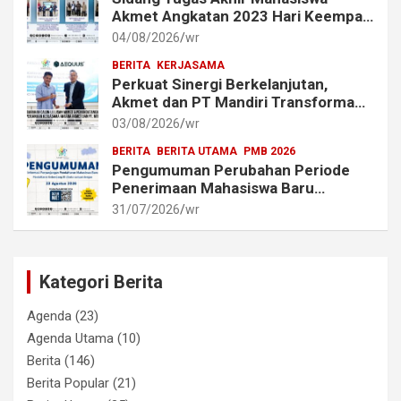
Akmet Angkatan 2023 Hari Keempat
dan Kelima Berlangsung Lancar
04/08/2026
wr
BERITA
KERJASAMA
Perkuat Sinergi Berkelanjutan,
Akmet dan PT Mandiri Transforma
Global (MTG) Resmi Perpanjang
03/08/2026
wr
Perjanjian Kerja Sama
BERITA
BERITA UTAMA
PMB 2026
Pengumuman Perubahan Periode
Penerimaan Mahasiswa Baru
Akademi Metrologi dan
31/07/2026
wr
Instrumentasi Tahun 2026
Kategori Berita
Agenda
(23)
Agenda Utama
(10)
Berita
(146)
Berita Popular
(21)