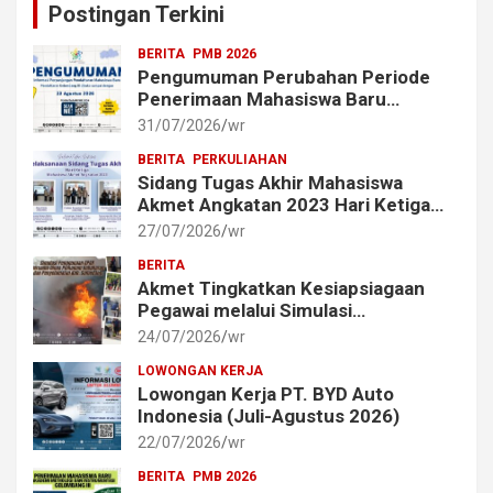
Postingan Terkini
BERITA
PMB 2026
Pengumuman Perubahan Periode
Penerimaan Mahasiswa Baru
Akademi Metrologi dan
31/07/2026
wr
Instrumentasi Tahun 2026
BERITA
PERKULIAHAN
Sidang Tugas Akhir Mahasiswa
Akmet Angkatan 2023 Hari Ketiga
Berlangsung Lancar
27/07/2026
wr
BERITA
Akmet Tingkatkan Kesiapsiagaan
Pegawai melalui Simulasi
Penggunaan Alat Pemadam Api
24/07/2026
wr
Ringan (APAR)
LOWONGAN KERJA
Lowongan Kerja PT. BYD Auto
Indonesia (Juli-Agustus 2026)
22/07/2026
wr
BERITA
PMB 2026