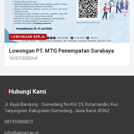
LOWONGAN KERJA
Lowongan PT. MTG Penempatan Surabaya
10/07/2025
vf
Hubungi Kami
Jl. Raya Bandung - Sumedang No.Km 25, Kutamandiri, Kec.
Tanjungsari, Kabupaten Sumedang, Jawa Barat 45362
081355000872
info@akmet.ac.id