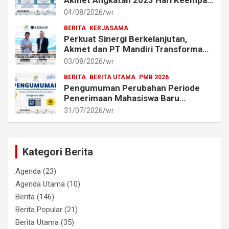
Akmet Angkatan 2023 Hari Keempat
dan Kelima Berlangsung Lancar
04/08/2026
wr
BERITA
KERJASAMA
Perkuat Sinergi Berkelanjutan,
Akmet dan PT Mandiri Transforma
Global (MTG) Resmi Perpanjang
03/08/2026
wr
Perjanjian Kerja Sama
BERITA
BERITA UTAMA
PMB 2026
Pengumuman Perubahan Periode
Penerimaan Mahasiswa Baru
Akademi Metrologi dan
31/07/2026
wr
Instrumentasi Tahun 2026
Kategori Berita
Agenda
(23)
Agenda Utama
(10)
Berita
(146)
Berita Popular
(21)
Berita Utama
(35)