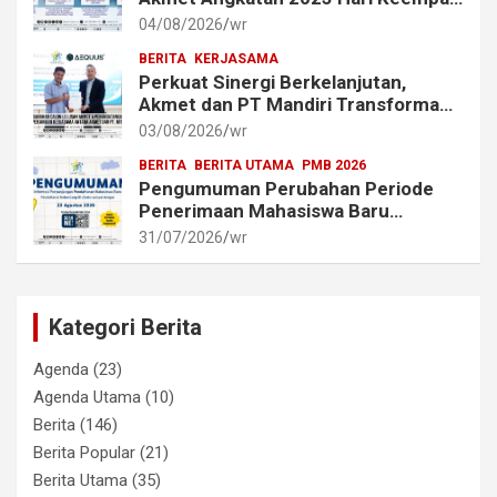
dan Kelima Berlangsung Lancar
04/08/2026
wr
BERITA
KERJASAMA
Perkuat Sinergi Berkelanjutan,
Akmet dan PT Mandiri Transforma
Global (MTG) Resmi Perpanjang
03/08/2026
wr
Perjanjian Kerja Sama
BERITA
BERITA UTAMA
PMB 2026
Pengumuman Perubahan Periode
Penerimaan Mahasiswa Baru
Akademi Metrologi dan
31/07/2026
wr
Instrumentasi Tahun 2026
Kategori Berita
Agenda
(23)
Agenda Utama
(10)
Berita
(146)
Berita Popular
(21)
Berita Utama
(35)