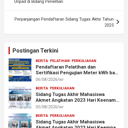
Unpad di Bidang Penelitian
Perpanjangan Pendaftaran Sidang Tugas Akhir Tahun
2025
Postingan Terkini
BERITA
PELATIHAN
PERKULIAHAN
Pendaftaran Pelatihan dan
Sertifikasi Pengujian Meter kWh bagi
Mahasiswa dan Alumni Akmet
06/08/2026
wr
BERITA
PERKULIAHAN
Sidang Tugas Akhir Mahasiswa
Akmet Angkatan 2023 Hari Keenam
Berlangsung Lancar
05/08/2026
wr
BERITA
PERKULIAHAN
Sidang Tugas Akhir Mahasiswa
Akmet Angkatan 2023 Hari Keempat