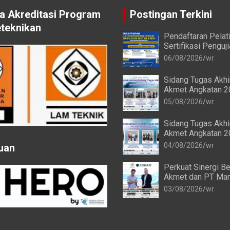
 Akreditasi Program
Postingan Terkini
eteknikan
Pendaftaran Pelat
Sertifikasi Penguj
kWh bagi Mahasis
06/08/2026
wr
Alumni Akmet
Sidang Tugas Akh
Akmet Angkatan 2
Keenam Berlangsu
05/08/2026
wr
Sidang Tugas Akh
Akmet Angkatan 2
Keempat dan Keli
04/08/2026
wr
uan
Berlangsung Lanc
Perkuat Sinergi Be
Akmet dan PT Man
Transforma Global
03/08/2026
wr
Resmi Perpanjang 
Kerja Sama