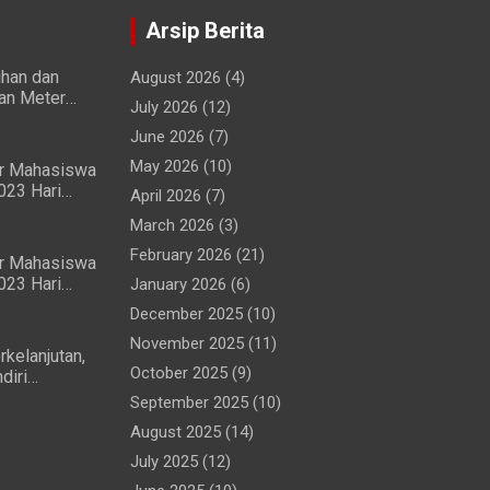
Arsip Berita
ihan dan
August 2026
(4)
ian Meter
July 2026
(12)
wa dan
June 2026
(7)
May 2026
(10)
ir Mahasiswa
023 Hari
April 2026
(7)
ng Lancar
March 2026
(3)
February 2026
(21)
ir Mahasiswa
023 Hari
January 2026
(6)
ma
December 2025
(10)
ar
November 2025
(11)
rkelanjutan,
October 2025
(9)
diri
 (MTG)
September 2025
(10)
Perjanjian
August 2025
(14)
July 2025
(12)