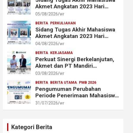
Akmet Angkatan 2023 Hari
Keenam Berlangsung Lancar
05/08/2026
wr
BERITA
PERKULIAHAN
Sidang Tugas Akhir Mahasiswa
Akmet Angkatan 2023 Hari
Keempat dan Kelima
04/08/2026
wr
Berlangsung Lancar
BERITA
KERJASAMA
Perkuat Sinergi Berkelanjutan,
Akmet dan PT Mandiri
Transforma Global (MTG)
03/08/2026
wr
Resmi Perpanjang Perjanjian
BERITA
BERITA UTAMA
PMB 2026
Kerja Sama
Pengumuman Perubahan
Periode Penerimaan Mahasiswa
Baru Akademi Metrologi dan
31/07/2026
wr
Instrumentasi Tahun 2026
Kategori Berita