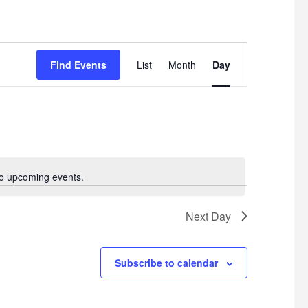
E
Find Events
List
Month
Day
v
e
n
t
V
o upcoming events.
N
o
i
t
Next Day
e
i
c
w
e
Subscribe to calendar
s
N