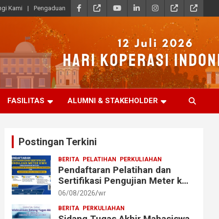
gi Kami
Pengaduan
FASILITAS
ALUMNI & STAKEHOLDER
Postingan Terkini
BERITA
PELATIHAN
PERKULIAHAN
Pendaftaran Pelatihan dan
Sertifikasi Pengujian Meter kWh
bagi Mahasiswa dan Alumni
06/08/2026
wr
Akmet
BERITA
PERKULIAHAN
Sidang Tugas Akhir Mahasiswa