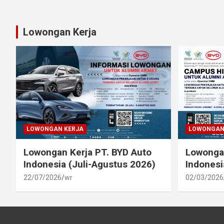
N
a
Lowongan Kerja
v
i
g
a
t
LOWONGAN KERJA
LOWONGAN
i
Lowongan Kerja PT. BYD Auto
Lowongan
o
Indonesia (Juli-Agustus 2026)
Indonesi
22/07/2026
wr
02/03/2026
n