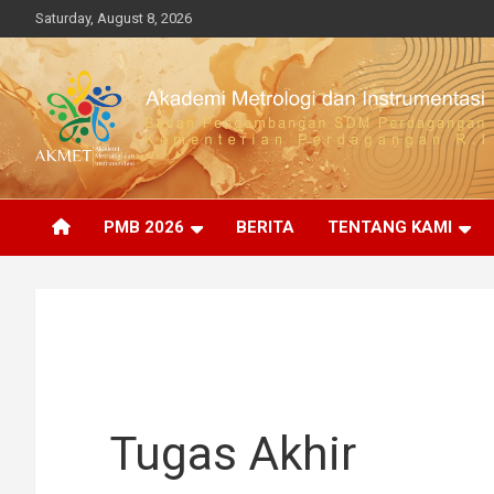
Skip
Saturday, August 8, 2026
to
content
BPSDMP, Kementerian Perdagangan R.I
Akademi Metrologi dan
PMB 2026
BERITA
TENTANG KAMI
Instrumenasi
Tugas Akhir