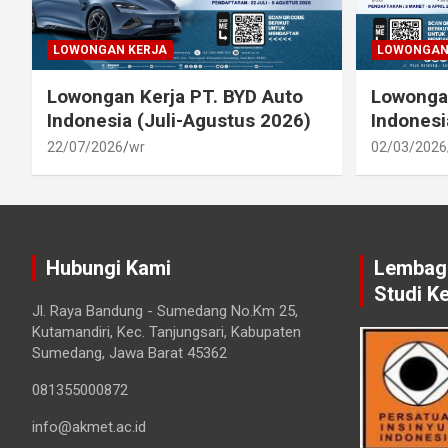
LOWONGAN KERJA
LOWONGAN
Lowongan Kerja PT. BYD Auto
Lowongan
Indonesia (Juli-Agustus 2026)
Indonesi
22/07/2026
wr
02/03/2026
Hubungi Kami
Lembaga
Studi K
Jl. Raya Bandung - Sumedang No.Km 25,
Kutamandiri, Kec. Tanjungsari, Kabupaten
Sumedang, Jawa Barat 45362
081355000872
info@akmet.ac.id