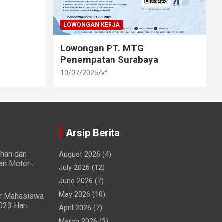
LOWONGAN KERJA
Lowongan PT. MTG
Penempatan Surabaya
10/07/2025
vf
Arsip Berita
ihan dan
August 2026
(4)
ian Meter
July 2026
(12)
wa dan
June 2026
(7)
May 2026
(10)
ir Mahasiswa
023 Hari
April 2026
(7)
ng Lancar
March 2026
(3)