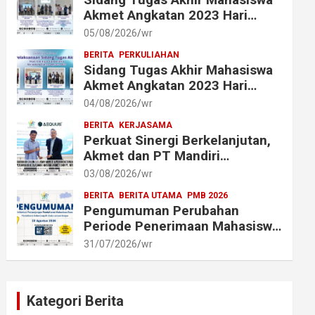
Akmet Angkatan 2023 Hari
Keenam Berlangsung Lancar
05/08/2026
wr
BERITA
PERKULIAHAN
Sidang Tugas Akhir Mahasiswa
Akmet Angkatan 2023 Hari
Keempat dan Kelima
04/08/2026
wr
Berlangsung Lancar
BERITA
KERJASAMA
Perkuat Sinergi Berkelanjutan,
Akmet dan PT Mandiri
Transforma Global (MTG)
03/08/2026
wr
Resmi Perpanjang Perjanjian
BERITA
BERITA UTAMA
PMB 2026
Kerja Sama
Pengumuman Perubahan
Periode Penerimaan Mahasiswa
Baru Akademi Metrologi dan
31/07/2026
wr
Instrumentasi Tahun 2026
Kategori Berita