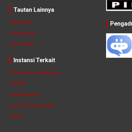
Tautan Lainnya
LMS Akmet
Pengad
Perpustakaan
NEO FEEDER
Instansi Terkait
Kementerian Perdagangan
BPSDMP
Pusbangkomap
Pusbin JF Perdagangan
PPEJEP