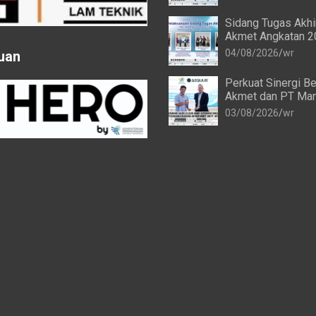
Sidang Tugas Akh
Akmet Angkatan 2
Keempat dan Keli
04/08/2026
wr
uan
Berlangsung Lanc
Perkuat Sinergi Be
Akmet dan PT Man
Transforma Global
03/08/2026
wr
Resmi Perpanjang 
Kerja Sama