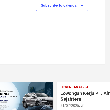
s
s
s
Subscribe to calendar
,
,
,
LOWONGAN KERJA
Lowongan Kerja PT. A
Sejahtera
21/07/2025
vf