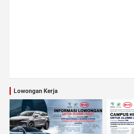
s
s
s
s
,
,
,
,
Lowongan Kerja