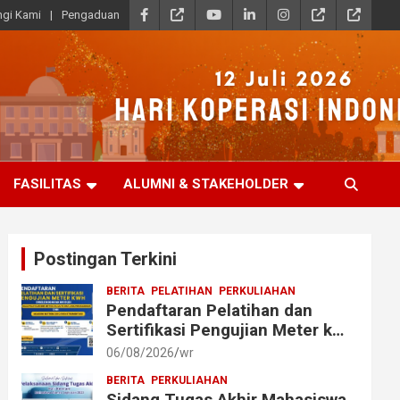
gi Kami
Pengaduan
FASILITAS
ALUMNI & STAKEHOLDER
Postingan Terkini
BERITA
PELATIHAN
PERKULIAHAN
Pendaftaran Pelatihan dan
Sertifikasi Pengujian Meter kWh
bagi Mahasiswa dan Alumni
06/08/2026
wr
Akmet
BERITA
PERKULIAHAN
Sidang Tugas Akhir Mahasiswa