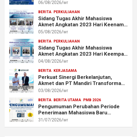
Mahasiswa dan Alumni Akmet
06/08/2026
wr
BERITA
PERKULIAHAN
Sidang Tugas Akhir Mahasiswa
Akmet Angkatan 2023 Hari Keenam
Berlangsung Lancar
05/08/2026
wr
BERITA
PERKULIAHAN
Sidang Tugas Akhir Mahasiswa
Akmet Angkatan 2023 Hari Keempat
dan Kelima Berlangsung Lancar
04/08/2026
wr
BERITA
KERJASAMA
Perkuat Sinergi Berkelanjutan,
Akmet dan PT Mandiri Transforma
Global (MTG) Resmi Perpanjang
03/08/2026
wr
Perjanjian Kerja Sama
BERITA
BERITA UTAMA
PMB 2026
Pengumuman Perubahan Periode
Penerimaan Mahasiswa Baru
Akademi Metrologi dan
31/07/2026
wr
Instrumentasi Tahun 2026