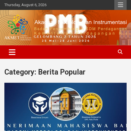
Skip
Thursday, August 6, 2026
to
content
BPSDMP, Kementerian Perdagangan R.I
Akademi Metrologi dan
Instrumenasi
Category:
Berita Popular