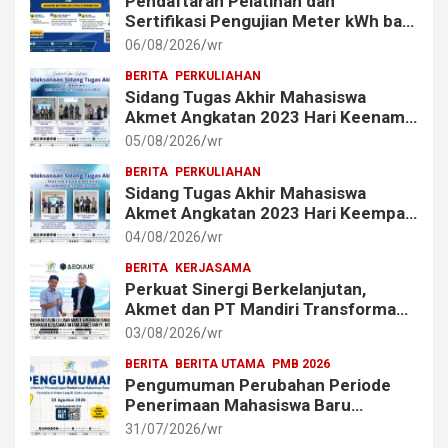
Pendaftaran Pelatihan dan
Sertifikasi Pengujian Meter kWh bagi
Mahasiswa dan Alumni Akmet
06/08/2026
wr
BERITA
PERKULIAHAN
Sidang Tugas Akhir Mahasiswa
Akmet Angkatan 2023 Hari Keenam
Berlangsung Lancar
05/08/2026
wr
BERITA
PERKULIAHAN
Sidang Tugas Akhir Mahasiswa
Akmet Angkatan 2023 Hari Keempat
dan Kelima Berlangsung Lancar
04/08/2026
wr
BERITA
KERJASAMA
Perkuat Sinergi Berkelanjutan,
Akmet dan PT Mandiri Transforma
Global (MTG) Resmi Perpanjang
03/08/2026
wr
Perjanjian Kerja Sama
BERITA
BERITA UTAMA
PMB 2026
Pengumuman Perubahan Periode
Penerimaan Mahasiswa Baru
Akademi Metrologi dan
31/07/2026
wr
Instrumentasi Tahun 2026