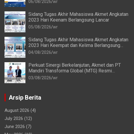
06/08/2026
wr
Sidang Tugas Akhir Mahasiswa Akmet Angkatan
2023 Hari Keenam Berlangsung Lancar
05/08/2026
wr
Sidang Tugas Akhir Mahasiswa Akmet Angkatan
2023 Hari Keempat dan Kelima Berlangsung
Lancar
04/08/2026
wr
Perkuat Sinergi Berkelanjutan, Akmet dan PT
Mandiri Transforma Global (MTG) Resmi
Perpanjang Perjanjian Kerja Sama
03/08/2026
wr
Arsip Berita
August 2026
(4)
July 2026
(12)
June 2026
(7)