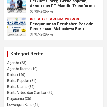
Perkuat Sinergi Berkelanjutan,
Akmet dan PT Mandiri Transforma
Global (MTG) Resmi Perpanjang
03/08/2026
wr
Perjanjian Kerja Sama
BERITA
BERITA UTAMA
PMB 2026
Pengumuman Perubahan Periode
Penerimaan Mahasiswa Baru
Akademi Metrologi dan
31/07/2026
wr
Instrumentasi Tahun 2026
Kategori Berita
Agenda
(23)
Agenda Utama
(10)
Berita
(146)
Berita Popular
(21)
Berita Utama
(35)
Berita Video dan Gambar
(29)
Kerjasama
(35)
Lowongan Kerja
(17)