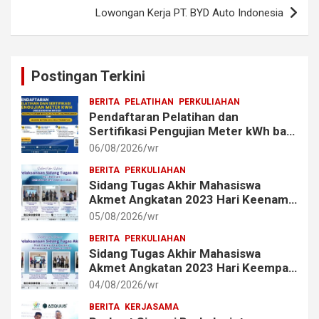
Lowongan Kerja PT. BYD Auto Indonesia
Postingan Terkini
BERITA
PELATIHAN
PERKULIAHAN
Pendaftaran Pelatihan dan
Sertifikasi Pengujian Meter kWh bagi
Mahasiswa dan Alumni Akmet
06/08/2026
wr
BERITA
PERKULIAHAN
Sidang Tugas Akhir Mahasiswa
Akmet Angkatan 2023 Hari Keenam
Berlangsung Lancar
05/08/2026
wr
BERITA
PERKULIAHAN
Sidang Tugas Akhir Mahasiswa
Akmet Angkatan 2023 Hari Keempat
dan Kelima Berlangsung Lancar
04/08/2026
wr
BERITA
KERJASAMA