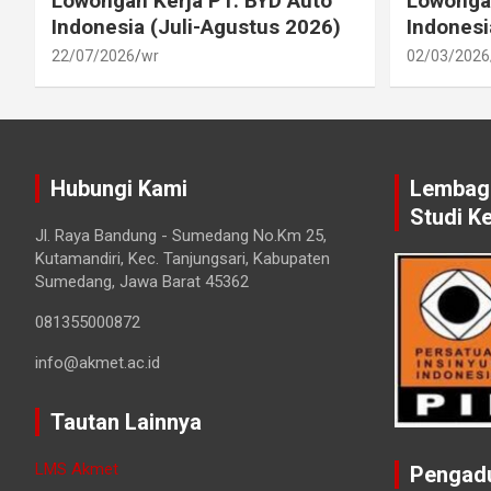
Lowongan Kerja PT. BYD Auto
Lowongan
Indonesia (Juli-Agustus 2026)
Indonesi
22/07/2026
wr
02/03/2026
Hubungi Kami
Lembaga
Studi K
Jl. Raya Bandung - Sumedang No.Km 25,
Kutamandiri, Kec. Tanjungsari, Kabupaten
Sumedang, Jawa Barat 45362
081355000872
info@akmet.ac.id
Tautan Lainnya
LMS Akmet
Pengad