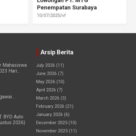
Lowongan PT. MTG
Penempatan Surabaya
10/07/2025
vf
Arsip Berita
ir Mahasiswa
July 2026
(11)
023 Hari
June 2026
(7)
g Lancar
May 2026
(10)
April 2026
(7)
gawai
March 2026
(3)
Penggunaan
February 2026
(21)
 Ringan
January 2026
(6)
T. BYD Auto
gustus 2026)
December 2025
(10)
November 2025
(11)