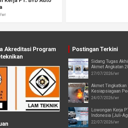
 Kerja PT. BYD Auto
a
wr
 Akreditasi Program
Postingan Terkini
eteknikan
Sidang Tugas Akh
Akmet Angkatan 2
Ketiga Berlangsun
27/07/2026
wr
Akmet Tingkatkan
Kesiapsiagaan Pe
melalui Simulasi 
24/07/2026
wr
Alat Pemadam Api
(APAR)
Lowongan Kerja P
Indonesia (Juli-A
22/07/2026
wr
uan