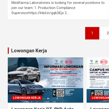
Medifarma Laboratories is looking for several positions to
join our team: 1. Production Compliance
Supervisorhttps://lnkd.in/gqk3iEjx 2.…
Posts
1
2
pagination
Lowongan Kerja
LOWONGAN KERJA
LOWONGAN