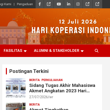
gi Kami
Pengaduan
FASILITAS
ALUMNI & STAKEHOLDER
Postingan Terkini
BERITA
PERKULIAHAN
Sidang Tugas Akhir Mahasiswa
Akmet Angkatan 2023 Hari
Ketiga Berlangsung Lancar
27/07/2026
wr
BERITA
Akmet Tingkatkan