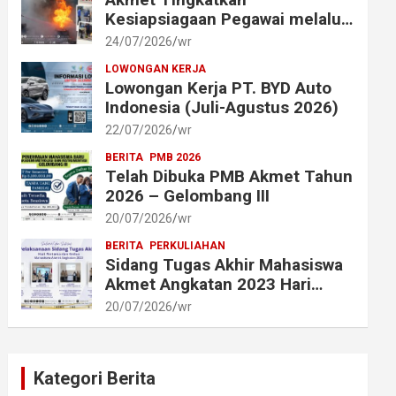
Kesiapsiagaan Pegawai melalui
Simulasi Penggunaan Alat
24/07/2026
wr
Pemadam Api Ringan (APAR)
LOWONGAN KERJA
Lowongan Kerja PT. BYD Auto
Indonesia (Juli-Agustus 2026)
22/07/2026
wr
BERITA
PMB 2026
Telah Dibuka PMB Akmet Tahun
2026 – Gelombang III
20/07/2026
wr
BERITA
PERKULIAHAN
Sidang Tugas Akhir Mahasiswa
Akmet Angkatan 2023 Hari
Pertama dan Kedua
20/07/2026
wr
Berlangsung Lancar
Kategori Berita