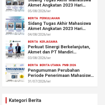
Akmet Angkatan 2023 Hari
Keenam Berlangsung Lancar
05/08/2026
wr
BERITA
PERKULIAHAN
Sidang Tugas Akhir Mahasiswa
Akmet Angkatan 2023 Hari
Keempat dan Kelima
04/08/2026
wr
Berlangsung Lancar
BERITA
KERJASAMA
Perkuat Sinergi Berkelanjutan,
Akmet dan PT Mandiri
Transforma Global (MTG)
03/08/2026
wr
Resmi Perpanjang Perjanjian
BERITA
BERITA UTAMA
PMB 2026
Kerja Sama
Pengumuman Perubahan
Periode Penerimaan Mahasiswa
Baru Akademi Metrologi dan
31/07/2026
wr
Instrumentasi Tahun 2026
Kategori Berita