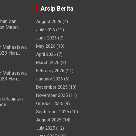
Arsip Berita
ihan dan
August 2026
(4)
ian Meter
July 2026
(12)
wa dan
June 2026
(7)
May 2026
(10)
ir Mahasiswa
023 Hari
April 2026
(7)
ng Lancar
March 2026
(3)
February 2026
(21)
ir Mahasiswa
023 Hari
January 2026
(6)
ma
December 2025
(10)
ar
November 2025
(11)
rkelanjutan,
October 2025
(9)
diri
 (MTG)
September 2025
(10)
Perjanjian
August 2025
(14)
July 2025
(12)