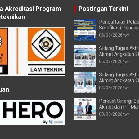
 Akreditasi Program
Postingan Terkini
eteknikan
Pendaftaran Pelat
Sertifikasi Penguj
kWh bagi Mahasis
06/08/2026
wr
Alumni Akmet
Sidang Tugas Akh
Akmet Angkatan 2
Keenam Berlangsu
05/08/2026
wr
Sidang Tugas Akh
Akmet Angkatan 2
Keempat dan Keli
04/08/2026
wr
uan
Berlangsung Lanc
Perkuat Sinergi Be
Akmet dan PT Man
Transforma Global
03/08/2026
wr
Resmi Perpanjang 
Kerja Sama