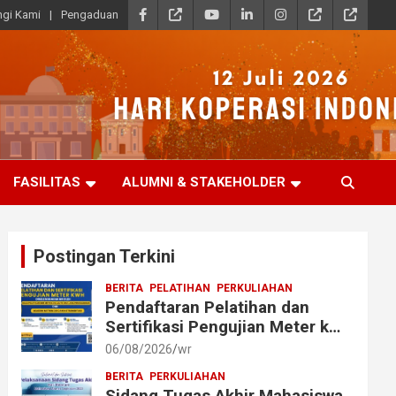
gi Kami
Pengaduan
FASILITAS
ALUMNI & STAKEHOLDER
Postingan Terkini
BERITA
PELATIHAN
PERKULIAHAN
Pendaftaran Pelatihan dan
Sertifikasi Pengujian Meter kWh
bagi Mahasiswa dan Alumni
06/08/2026
wr
Akmet
BERITA
PERKULIAHAN
Sidang Tugas Akhir Mahasiswa