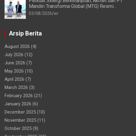
Perkuat Sinergi Berkelanjutan, Akmet dan PT
Mandiri Transforma Global (MTG) Resmi
Perpanjang Perjanjian Kerja Sama
03/08/2026
wr
Arsip Berita
August 2026
(4)
July 2026
(12)
June 2026
(7)
May 2026
(10)
April 2026
(7)
March 2026
(3)
February 2026
(21)
January 2026
(6)
December 2025
(10)
November 2025
(11)
October 2025
(9)