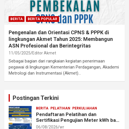
BERITA
BERITA POPULAR
Pengenalan dan Orientasi CPNS & PPPK di
lingkungan Akmet Tahun 2025: Membangun
ASN Profesional dan Berintegritas
11/05/2025
Editor Akmet
Sebagai bagian dari rangkaian kegiatan penerimaan
pegawai di lingkungan Kementerian Perdagangan, Akademi
Metrologi dan Instrumentasi (Akmet)…
Postingan Terkini
BERITA
PELATIHAN
PERKULIAHAN
Pendaftaran Pelatihan dan
Sertifikasi Pengujian Meter kWh bagi
Mahasiswa dan Alumni Akmet
06/08/2026
wr