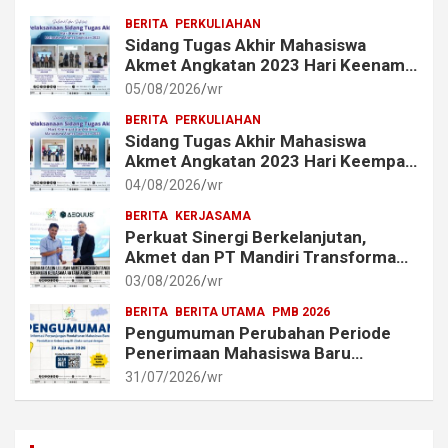
BERITA
PERKULIAHAN
Sidang Tugas Akhir Mahasiswa
Akmet Angkatan 2023 Hari Keenam
Berlangsung Lancar
05/08/2026
wr
BERITA
PERKULIAHAN
Sidang Tugas Akhir Mahasiswa
Akmet Angkatan 2023 Hari Keempat
dan Kelima Berlangsung Lancar
04/08/2026
wr
BERITA
KERJASAMA
Perkuat Sinergi Berkelanjutan,
Akmet dan PT Mandiri Transforma
Global (MTG) Resmi Perpanjang
03/08/2026
wr
Perjanjian Kerja Sama
BERITA
BERITA UTAMA
PMB 2026
Pengumuman Perubahan Periode
Penerimaan Mahasiswa Baru
Akademi Metrologi dan
31/07/2026
wr
Instrumentasi Tahun 2026