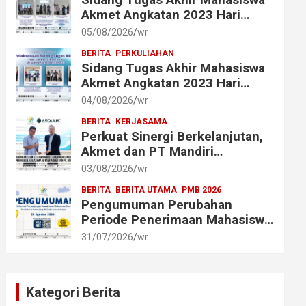
Akmet Angkatan 2023 Hari
Keenam Berlangsung Lancar
05/08/2026
wr
BERITA
PERKULIAHAN
Sidang Tugas Akhir Mahasiswa
Akmet Angkatan 2023 Hari
Keempat dan Kelima
04/08/2026
wr
Berlangsung Lancar
BERITA
KERJASAMA
Perkuat Sinergi Berkelanjutan,
Akmet dan PT Mandiri
Transforma Global (MTG)
03/08/2026
wr
Resmi Perpanjang Perjanjian
BERITA
BERITA UTAMA
PMB 2026
Kerja Sama
Pengumuman Perubahan
Periode Penerimaan Mahasiswa
Baru Akademi Metrologi dan
31/07/2026
wr
Instrumentasi Tahun 2026
Kategori Berita