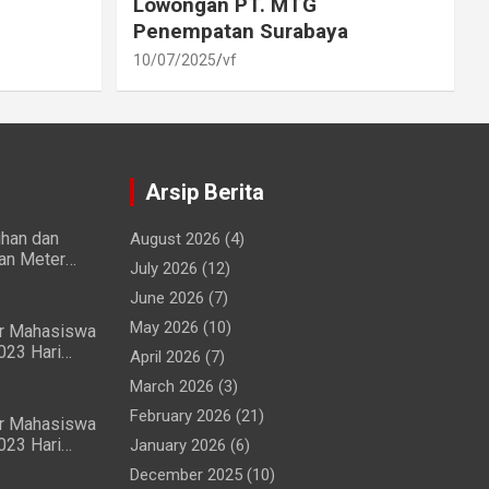
Lowongan PT. MTG
Penempatan Surabaya
10/07/2025
vf
Arsip Berita
ihan dan
August 2026
(4)
ian Meter
July 2026
(12)
wa dan
June 2026
(7)
May 2026
(10)
ir Mahasiswa
023 Hari
April 2026
(7)
ng Lancar
March 2026
(3)
February 2026
(21)
ir Mahasiswa
023 Hari
January 2026
(6)
ma
December 2025
(10)
ar