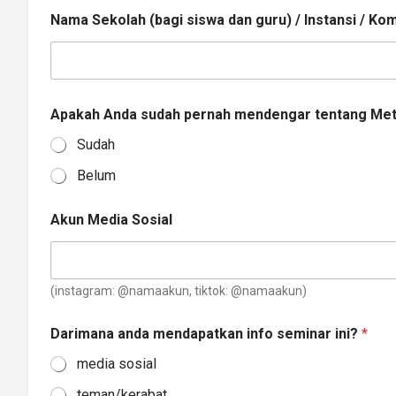
Nama Sekolah (bagi siswa dan guru) / Instansi / Kom
Apakah Anda sudah pernah mendengar tentang Met
Sudah
Belum
Akun Media Sosial
(instagram: @namaakun, tiktok: @namaakun)
A
Darimana anda mendapatkan info seminar ini?
*
n
d
media sosial
a
S
teman/kerabat