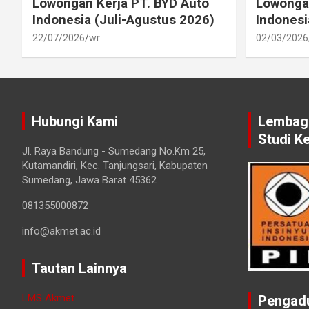
Lowongan Kerja PT. BYD Auto
Lowongan
Indonesia (Juli-Agustus 2026)
Indonesi
22/07/2026
wr
02/03/2026
Hubungi Kami
Lembaga
Studi K
Jl. Raya Bandung - Sumedang No.Km 25,
Kutamandiri, Kec. Tanjungsari, Kabupaten
Sumedang, Jawa Barat 45362
081355000872
info@akmet.ac.id
Tautan Lainnya
LMS Akmet
Pengad