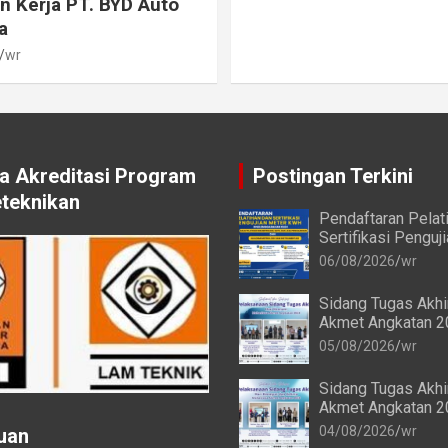
 Kerja PT. BYD Auto
a
wr
 Akreditasi Program
Postingan Terkini
eteknikan
Pendaftaran Pelat
Sertifikasi Penguj
kWh bagi Mahasis
06/08/2026
wr
Alumni Akmet
Sidang Tugas Akh
Akmet Angkatan 2
Keenam Berlangsu
05/08/2026
wr
Sidang Tugas Akh
Akmet Angkatan 2
Keempat dan Keli
04/08/2026
wr
uan
Berlangsung Lanc