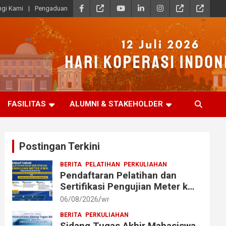
gi Kami
Pengaduan
FASILITAS
ALUMNI & STAKEHOLDER
Postingan Terkini
BERITA
PELATIHAN
PERKULIAHAN
Pendaftaran Pelatihan dan
Sertifikasi Pengujian Meter kWh
bagi Mahasiswa dan Alumni
06/08/2026
wr
Akmet
BERITA
PERKULIAHAN
Sidang Tugas Akhir Mahasiswa