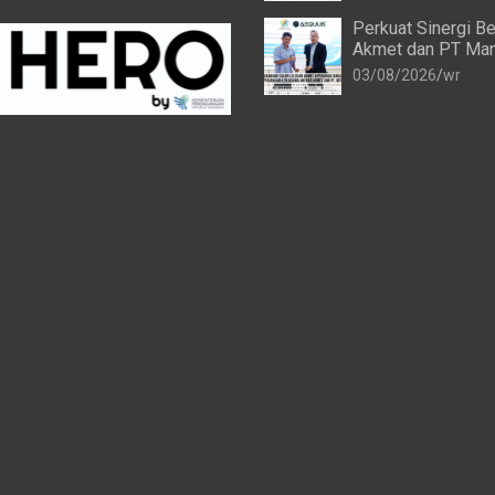
Perkuat Sinergi Be
Akmet dan PT Man
Transforma Global
03/08/2026
wr
Resmi Perpanjang 
Kerja Sama