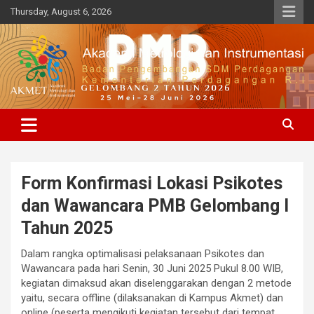
Skip
Thursday, August 6, 2026
to
content
BPSDMP, Kementerian Perdagangan R.I
Akademi Metrologi dan
Instrumenasi
Form Konfirmasi Lokasi Psikotes
dan Wawancara PMB Gelombang I
Tahun 2025
Dalam rangka optimalisasi pelaksanaan Psikotes dan
Wawancara pada hari Senin, 30 Juni 2025 Pukul 8.00 WIB,
kegiatan dimaksud akan diselenggarakan dengan 2 metode
yaitu, secara offline (dilaksanakan di Kampus Akmet) dan
online (peserta mengikuti kegiatan tersebut dari tempat