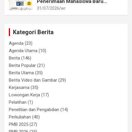
Penerimaan Mahasiswa Baru
Akademi Metrologi dan
31/07/2026
wr
Instrumentasi Tahun 2026
Kategori Berita
Agenda
(23)
Agenda Utama
(10)
Berita
(146)
Berita Popular
(21)
Berita Utama
(35)
Berita Video dan Gambar
(29)
Kerjasama
(35)
Lowongan Kerja
(17)
Pelatihan
(1)
Penelitian dan Pengabdian
(14)
Perkuliahan
(40)
PMB 2025
(27)
PMB 2026
(25)