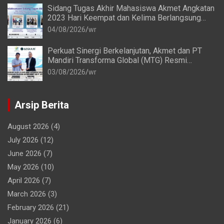
Sidang Tugas Akhir Mahasiswa Akmet Angkatan
2023 Hari Keempat dan Kelima Berlangsung
Lancar
04/08/2026
wr
Perkuat Sinergi Berkelanjutan, Akmet dan PT
Mandiri Transforma Global (MTG) Resmi
Perpanjang Perjanjian Kerja Sama
03/08/2026
wr
Arsip Berita
August 2026
(4)
July 2026
(12)
June 2026
(7)
May 2026
(10)
April 2026
(7)
March 2026
(3)
February 2026
(21)
January 2026
(6)