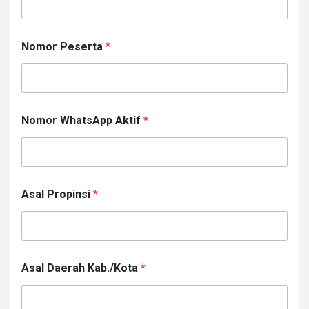
Nomor Peserta
*
Nomor WhatsApp Aktif
*
Asal Propinsi
*
L
Asal Daerah Kab./Kota
*
o
k
a