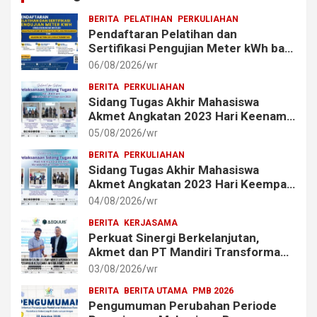
BERITA
PELATIHAN
PERKULIAHAN
Pendaftaran Pelatihan dan
Sertifikasi Pengujian Meter kWh bagi
Mahasiswa dan Alumni Akmet
06/08/2026
wr
BERITA
PERKULIAHAN
Sidang Tugas Akhir Mahasiswa
Akmet Angkatan 2023 Hari Keenam
Berlangsung Lancar
05/08/2026
wr
BERITA
PERKULIAHAN
Sidang Tugas Akhir Mahasiswa
Akmet Angkatan 2023 Hari Keempat
dan Kelima Berlangsung Lancar
04/08/2026
wr
BERITA
KERJASAMA
Perkuat Sinergi Berkelanjutan,
Akmet dan PT Mandiri Transforma
Global (MTG) Resmi Perpanjang
03/08/2026
wr
Perjanjian Kerja Sama
BERITA
BERITA UTAMA
PMB 2026
Pengumuman Perubahan Periode