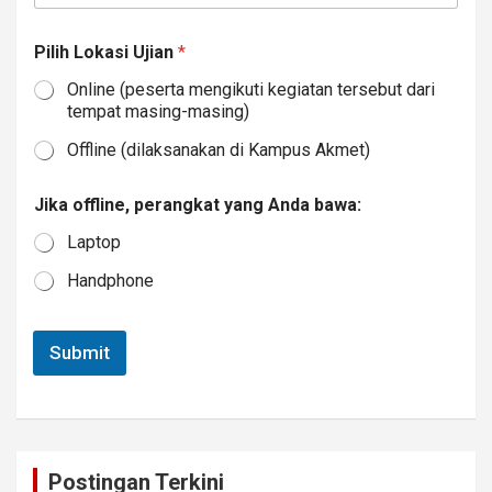
s
i
N
Pilih Lokasi Ujian
*
a
m
Online (peserta mengikuti kegiatan tersebut dari
a
tempat masing-masing)
A
n
Offline (dilaksanakan di Kampus Akmet)
d
a
Jika offline, perangkat yang Anda bawa:
Laptop
Handphone
Submit
Postingan Terkini