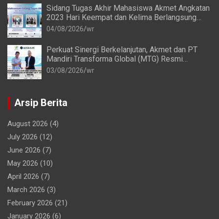
Sidang Tugas Akhir Mahasiswa Akmet Angkatan
2023 Hari Keempat dan Kelima Berlangsung
Lancar
04/08/2026
wr
Perkuat Sinergi Berkelanjutan, Akmet dan PT
Mandiri Transforma Global (MTG) Resmi
Perpanjang Perjanjian Kerja Sama
03/08/2026
wr
Arsip Berita
August 2026
(4)
July 2026
(12)
June 2026
(7)
May 2026
(10)
April 2026
(7)
March 2026
(3)
February 2026
(21)
January 2026
(6)