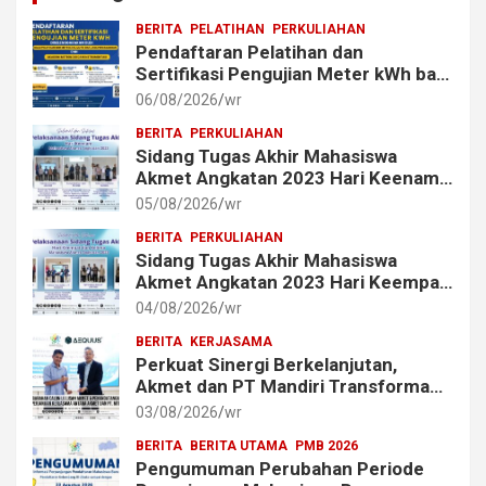
BERITA
PELATIHAN
PERKULIAHAN
Pendaftaran Pelatihan dan
Sertifikasi Pengujian Meter kWh bagi
Mahasiswa dan Alumni Akmet
06/08/2026
wr
BERITA
PERKULIAHAN
Sidang Tugas Akhir Mahasiswa
Akmet Angkatan 2023 Hari Keenam
Berlangsung Lancar
05/08/2026
wr
BERITA
PERKULIAHAN
Sidang Tugas Akhir Mahasiswa
Akmet Angkatan 2023 Hari Keempat
dan Kelima Berlangsung Lancar
04/08/2026
wr
BERITA
KERJASAMA
Perkuat Sinergi Berkelanjutan,
Akmet dan PT Mandiri Transforma
Global (MTG) Resmi Perpanjang
03/08/2026
wr
Perjanjian Kerja Sama
BERITA
BERITA UTAMA
PMB 2026
Pengumuman Perubahan Periode