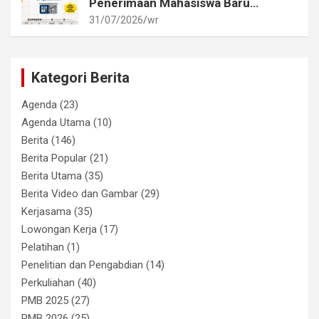
Penerimaan Mahasiswa Baru
Akademi Metrologi dan
31/07/2026
wr
Instrumentasi Tahun 2026
Kategori Berita
Agenda
(23)
Agenda Utama
(10)
Berita
(146)
Berita Popular
(21)
Berita Utama
(35)
Berita Video dan Gambar
(29)
Kerjasama
(35)
Lowongan Kerja
(17)
Pelatihan
(1)
Penelitian dan Pengabdian
(14)
Perkuliahan
(40)
PMB 2025
(27)
PMB 2026
(25)