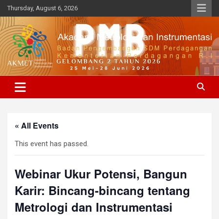
Skip
Thursday, August 6, 2026
to
content
BPSDMP, Kementerian Perdagangan R.I
Akademi Metrologi dan
Instrumenasi
« All Events
This event has passed.
Webinar Ukur Potensi, Bangun
Karir: Bincang-bincang tentang
Metrologi dan Instrumentasi