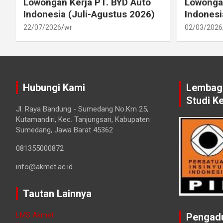
Lowongan Kerja PT. BYD Auto
Lowongan
Indonesia (Juli-Agustus 2026)
Indonesi
22/07/2026
wr
02/03/2026
Hubungi Kami
Lembaga
Studi K
Jl. Raya Bandung - Sumedang No.Km 25,
Kutamandiri, Kec. Tanjungsari, Kabupaten
Sumedang, Jawa Barat 45362
081355000872
info@akmet.ac.id
Tautan Lainnya
LMS Akmet
Pengad