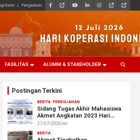
gi Kami
Pengaduan
FASILITAS
ALUMNI & STAKEHOLDER
Postingan Terkini
BERITA
PERKULIAHAN
Sidang Tugas Akhir Mahasiswa
Akmet Angkatan 2023 Hari
Ketiga Berlangsung Lancar
27/07/2026
wr
BERITA
Akmet Tingkatkan