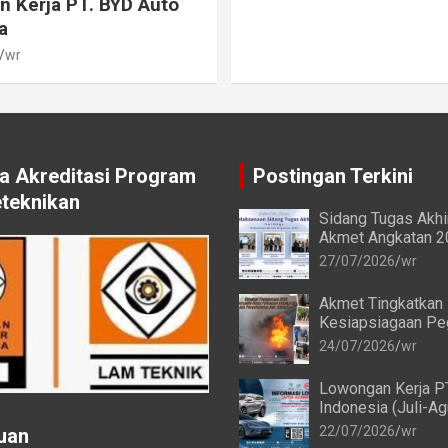
 Kerja PT. BYD Auto
a
wr
 Akreditasi Program
Postingan Terkini
eteknikan
Sidang Tugas Akh
Akmet Angkatan 2
Ketiga Berlangsun
27/07/2026
wr
Akmet Tingkatkan
Kesiapsiagaan Pe
melalui Simulasi 
24/07/2026
wr
Alat Pemadam Api
(APAR)
Lowongan Kerja P
Indonesia (Juli-A
22/07/2026
wr
uan