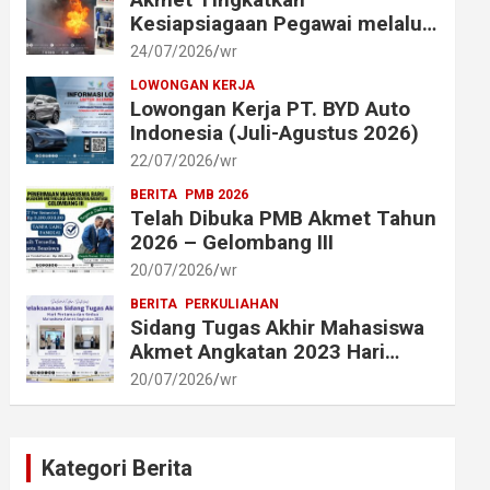
Kesiapsiagaan Pegawai melalui
Simulasi Penggunaan Alat
24/07/2026
wr
Pemadam Api Ringan (APAR)
LOWONGAN KERJA
Lowongan Kerja PT. BYD Auto
Indonesia (Juli-Agustus 2026)
22/07/2026
wr
BERITA
PMB 2026
Telah Dibuka PMB Akmet Tahun
2026 – Gelombang III
20/07/2026
wr
BERITA
PERKULIAHAN
Sidang Tugas Akhir Mahasiswa
Akmet Angkatan 2023 Hari
Pertama dan Kedua
20/07/2026
wr
Berlangsung Lancar
Kategori Berita