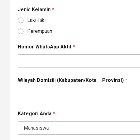
Jenis Kelamin
*
Laki-laki
Perempuan
*
Nomor WhatsApp Aktif
*
D
o
m
i
s
i
Wilayah Domisili (Kabupaten/Kota – Provinsi)
*
l
i
A
k
u
n
Kategori Anda
*