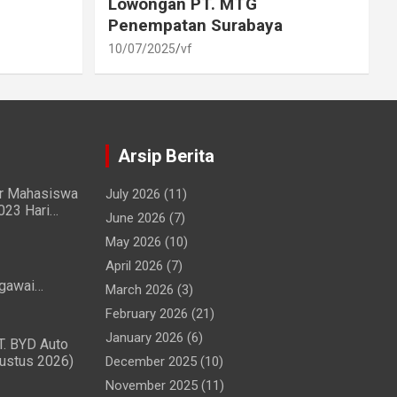
Lowongan PT. MTG
Penempatan Surabaya
10/07/2025
vf
Arsip Berita
ir Mahasiswa
July 2026
(11)
023 Hari
June 2026
(7)
g Lancar
May 2026
(10)
April 2026
(7)
gawai
March 2026
(3)
Penggunaan
February 2026
(21)
 Ringan
January 2026
(6)
T. BYD Auto
gustus 2026)
December 2025
(10)
November 2025
(11)