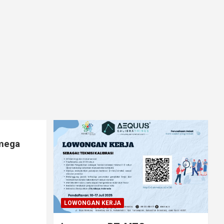
lmega
LOWONGAN KERJA