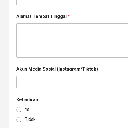
Alamat Tempat Tinggal
*
A
Akun Media Sosial (Instagram/Tiktok)
l
a
m
a
t
A
Kehadiran
k
u
Ya
n
K
Tidak
e