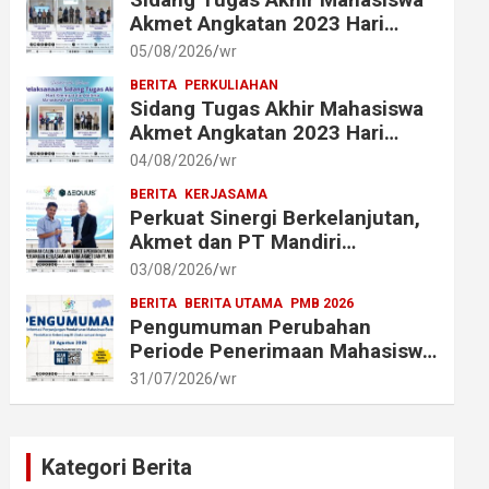
Akmet Angkatan 2023 Hari
Keenam Berlangsung Lancar
05/08/2026
wr
BERITA
PERKULIAHAN
Sidang Tugas Akhir Mahasiswa
Akmet Angkatan 2023 Hari
Keempat dan Kelima
04/08/2026
wr
Berlangsung Lancar
BERITA
KERJASAMA
Perkuat Sinergi Berkelanjutan,
Akmet dan PT Mandiri
Transforma Global (MTG)
03/08/2026
wr
Resmi Perpanjang Perjanjian
BERITA
BERITA UTAMA
PMB 2026
Kerja Sama
Pengumuman Perubahan
Periode Penerimaan Mahasiswa
Baru Akademi Metrologi dan
31/07/2026
wr
Instrumentasi Tahun 2026
Kategori Berita