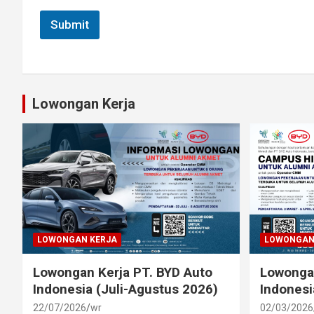
h
a
Submit
d
i
r
a
n
Lowongan Kerja
LOWONGAN KERJA
LOWONGAN
Lowongan Kerja PT. BYD Auto
Lowongan
Indonesia (Juli-Agustus 2026)
Indonesi
22/07/2026
wr
02/03/2026