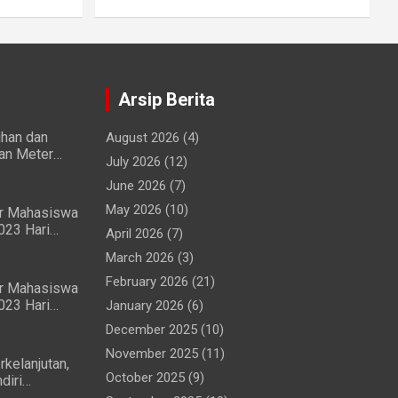
Arsip Berita
ihan dan
August 2026
(4)
ian Meter
July 2026
(12)
wa dan
June 2026
(7)
May 2026
(10)
ir Mahasiswa
023 Hari
April 2026
(7)
ng Lancar
March 2026
(3)
February 2026
(21)
ir Mahasiswa
023 Hari
January 2026
(6)
ma
December 2025
(10)
ar
November 2025
(11)
rkelanjutan,
October 2025
(9)
diri
 (MTG)