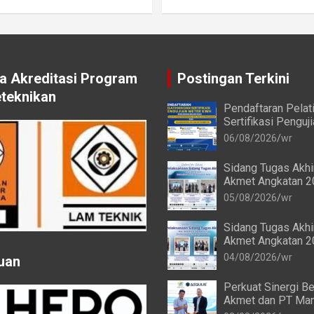
 Akreditasi Program
Postingan Terkini
eteknikan
Pendaftaran Pelat
Sertifikasi Penguj
kWh bagi Mahasis
06/08/2026
wr
Alumni Akmet
Sidang Tugas Akh
Akmet Angkatan 2
Keenam Berlangsu
05/08/2026
wr
Sidang Tugas Akh
Akmet Angkatan 2
Keempat dan Keli
04/08/2026
wr
uan
Berlangsung Lanc
Perkuat Sinergi Be
Akmet dan PT Man
Transforma Global