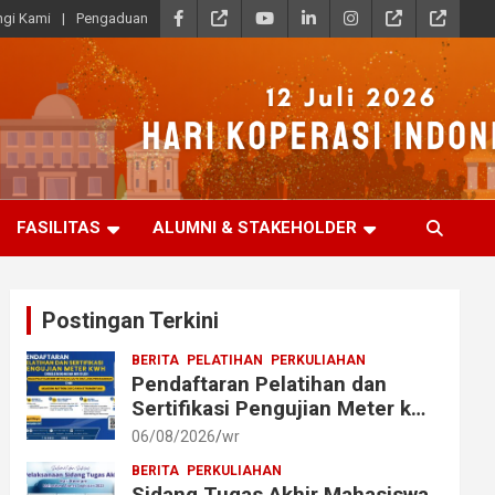
gi Kami
Pengaduan
FASILITAS
ALUMNI & STAKEHOLDER
Postingan Terkini
BERITA
PELATIHAN
PERKULIAHAN
Pendaftaran Pelatihan dan
Sertifikasi Pengujian Meter kWh
bagi Mahasiswa dan Alumni
06/08/2026
wr
Akmet
BERITA
PERKULIAHAN
Sidang Tugas Akhir Mahasiswa