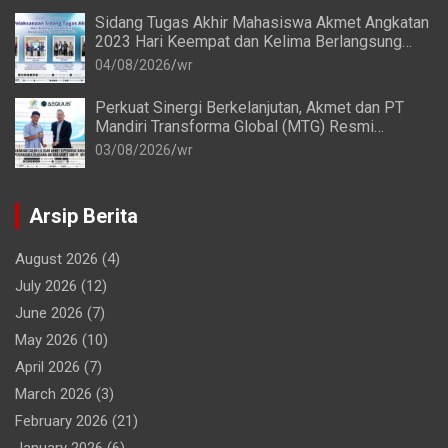
Sidang Tugas Akhir Mahasiswa Akmet Angkatan
2023 Hari Keempat dan Kelima Berlangsung
Lancar
04/08/2026
wr
Perkuat Sinergi Berkelanjutan, Akmet dan PT
Mandiri Transforma Global (MTG) Resmi
Perpanjang Perjanjian Kerja Sama
03/08/2026
wr
Arsip Berita
August 2026
(4)
July 2026
(12)
June 2026
(7)
May 2026
(10)
April 2026
(7)
March 2026
(3)
February 2026
(21)
January 2026
(6)