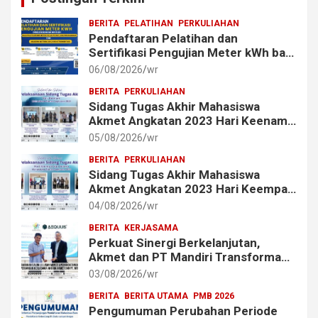
BERITA
PELATIHAN
PERKULIAHAN
Pendaftaran Pelatihan dan
Sertifikasi Pengujian Meter kWh bagi
Mahasiswa dan Alumni Akmet
06/08/2026
wr
BERITA
PERKULIAHAN
Sidang Tugas Akhir Mahasiswa
Akmet Angkatan 2023 Hari Keenam
Berlangsung Lancar
05/08/2026
wr
BERITA
PERKULIAHAN
Sidang Tugas Akhir Mahasiswa
Akmet Angkatan 2023 Hari Keempat
dan Kelima Berlangsung Lancar
04/08/2026
wr
BERITA
KERJASAMA
Perkuat Sinergi Berkelanjutan,
Akmet dan PT Mandiri Transforma
Global (MTG) Resmi Perpanjang
03/08/2026
wr
Perjanjian Kerja Sama
BERITA
BERITA UTAMA
PMB 2026
Pengumuman Perubahan Periode