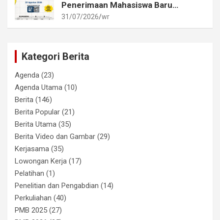
Penerimaan Mahasiswa Baru
Akademi Metrologi dan
31/07/2026
wr
Instrumentasi Tahun 2026
Kategori Berita
Agenda
(23)
Agenda Utama
(10)
Berita
(146)
Berita Popular
(21)
Berita Utama
(35)
Berita Video dan Gambar
(29)
Kerjasama
(35)
Lowongan Kerja
(17)
Pelatihan
(1)
Penelitian dan Pengabdian
(14)
Perkuliahan
(40)
PMB 2025
(27)